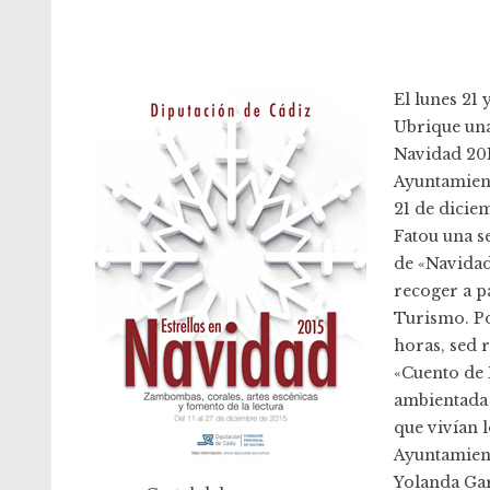
El lunes 21
Ubrique una
Navidad 201
Ayuntamient
21 de diciem
Fatou una s
de «Navidad
recoger a pa
Turismo. Por
horas, sed 
«Cuento de 
ambientada 
que vivían 
Ayuntamien
Yolanda Gar