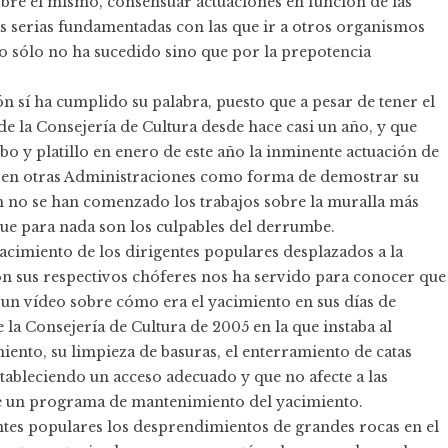
obre el mismo, consensuar actuaciones en función de las
as serias fundamentadas con las que ir a otros organismos
o sólo no ha sucedido sino que por la prepotencia
ón sí ha cumplido su palabra, puesto que a pesar de tener el
de la Consejería de Cultura desde hace casi un año, y que
o y platillo en enero de este año la inminente actuación de
esen otras Administraciones como forma de demostrar su
ún no se han comenzado los trabajos sobre la muralla más
que para nada son los culpables del derrumbe.
Yacimiento de los dirigentes populares desplazados a la
con sus respectivos chóferes nos ha servido para conocer que
r un vídeo sobre cómo era el yacimiento en sus días de
 la Consejería de Cultura de 2005 en la que instaba al
ento, su limpieza de basuras, el enterramiento de catas
stableciendo un acceso adecuado y que no afecte a las
 de un programa de mantenimiento del yacimiento.
es populares los desprendimientos de grandes rocas en el