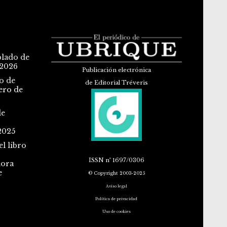
blado de
 2026
Publicación electrónica
o de
de Editorial Tréveris
ero de
de
2025
l libro
ISSN
nº 1697/0306
dora
e
© Copyright 2003-2025
Aviso legal
Política de privacidad
Uso de cookies