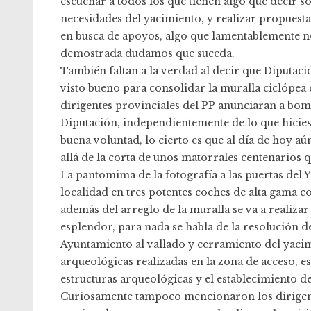
escuchar a todos los que tienen algo que decir s
necesidades del yacimiento, y realizar propuest
en busca de apoyos, algo que lamentablemente n
demostrada dudamos que suceda.
También faltan a la verdad al decir que Diputaci
visto bueno para consolidar la muralla ciclópea 
dirigentes provinciales del PP anunciaran a bomb
Diputación, independientemente de lo que hici
buena voluntad, lo cierto es que al día de hoy a
allá de la corta de unos matorrales centenarios 
La pantomima de la fotografía a las puertas del 
localidad en tres potentes coches de alta gama 
además del arreglo de la muralla se va a realiza
esplendor, para nada se habla de la resolución de
Ayuntamiento al vallado y cerramiento del yacimi
arqueológicas realizadas en la zona de acceso, e
estructuras arqueológicas y el establecimiento
Curiosamente tampoco mencionaron los dirigent