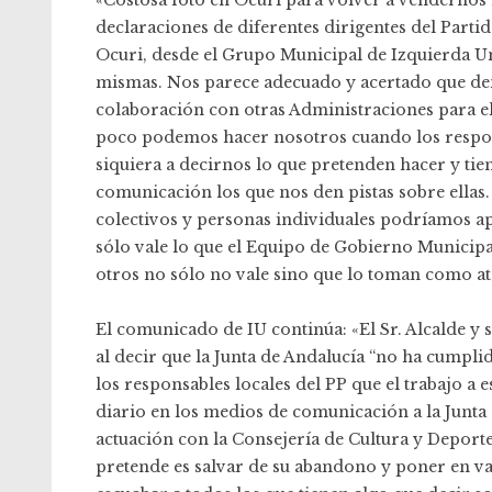
«Costosa foto en Ocuri para volver a vendernos h
declaraciones de diferentes dirigentes del Parti
Ocuri, desde el Grupo Municipal de Izquierda Un
mismas. Nos parece adecuado y acertado que de
colaboración con otras Administraciones para e
poco podemos hacer nosotros cuando los respon
siquiera a decirnos lo que pretenden hacer y tie
comunicación los que nos den pistas sobre ell
colectivos y personas individuales podríamos a
sólo vale lo que el Equipo de Gobierno Municipa
otros no sólo no vale sino que lo toman como at
El comunicado de IU continúa: «El Sr. Alcalde y
al decir que la Junta de Andalucía “no ha cumpli
los responsables locales del PP que el trabajo a e
diario en los medios de comunicación a la Junta
actuación con la Consejería de Cultura y Deport
pretende es salvar de su abandono y poner en va