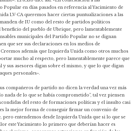
umo». El texto dice así: «En contestación a las
do Popular en días pasados en referencia al Yacimiento de
ida LV-CA queremos hacer ciertas puntualizaciones a las
manden de IU como del resto de partidos políticos
l beneficio del pueblo de Ubrique, pero lamentablemente
sables municipales del Partido Popular no se dignan
nen que ser sus declaraciones en los medios de
as. Creemos además que Izquierda Unida como otros muchos
portar mucho al respecto, pero lamentablemente parece que
l y sus asesores digan sobre el mismo, y que lo que digan
aques personales».
 sus compañeros de partido no dicen la verdad una vez más
do nada de lo que se había comprometido”, tal vez piensen
scondidas del resto de formaciones políticas y el insulto casi
 es la mejor forma de conseguir firmar un convenio de
e, pero entendemos desde Izquierda Unida que si lo que se
lor este Yacimiento lo primero que deberían hacer es