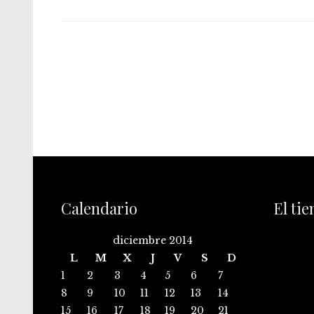
Calendario
El ti
diciembre 2014
L
M
X
J
V
S
D
1
2
3
4
5
6
7
8
9
10
11
12
13
14
15
16
17
18
19
20
21