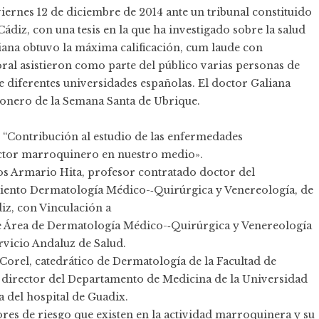
iernes 12 de diciembre de 2014 ante un tribunal constituido
ádiz, con una tesis en la que ha investigado sobre la salud
iana obtuvo la máxima calificación, cum laude con
toral asistieron como parte del público varias personas de
de diferentes universidades españolas. El doctor Galiana
gonero de la Semana Santa de Ubrique.
es “Contribución al estudio de las enfermedades
sector marroquinero en nuestro medio».
rlos Armario Hita, profesor contratado doctor del
iento Dermatología Médico-­‐Quirúrgica y Venereología, de
iz, con Vinculación a
 de Área de Dermatología Médico-­‐Quirúrgica y Venereología
ervicio Andaluz de Salud.
 Corel, catedrático de Dermatología de la Facultad de
 director del Departamento de Medicina de la Universidad
 del hospital de Guadix.
tores de riesgo que existen en la actividad marroquinera y su