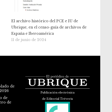
El archivo histórico del PCE e IU de
Ubrique, en el censo-guía de archivos de
España e Iberoamérica
11 de junio de 2024
blado de
 2026
Publicación electrónica
o de
de Editorial Tréveris
ero de