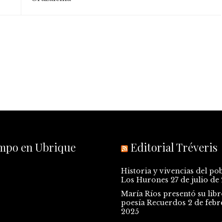
empo en Ubrique
Editorial Tréveris
Historia y vivencias del po
Los Hurones
27 de julio de
María Ríos presentó su libr
poesía Recuerdos
2 de febr
2025