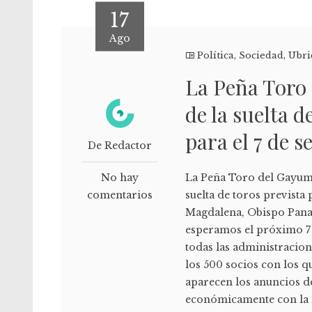
17
Ago
Política
,
Sociedad
,
Ubri
La Peña Toro 
de la suelta d
para el 7 de 
De Redactor
No hay
La Peña Toro del Gayumbo
comentarios
suelta de toros prevista 
Magdalena, Obispo Panal
esperamos el próximo 7
todas las administracio
los 500 socios con los q
aparecen los anuncios d
económicamente con la i