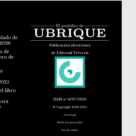
blado de
 2026
Publicación electrónica
o de
de Editorial Tréveris
ero de
de
2025
l libro
ISSN
nº 1697/0306
dora
e
© Copyright 2003-2025
Aviso legal
Política de privacidad
Uso de cookies