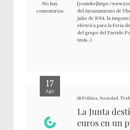
No hay
[youtube]https://www.y
comentarios
del Ayuntamiento de Ubr
julio de 2014, la imposi
eléctrica para la Feria 
del grupo del Partido Po
(más…)
17
Ago
Política
,
Sociedad
,
Trab
La Junta dest
euros en un 