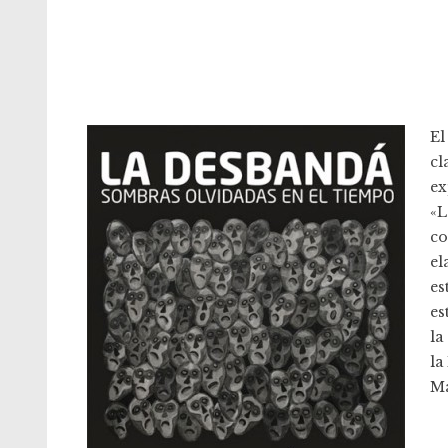
El
cl
ex
«L
co
el
es
es
la
la
Ma