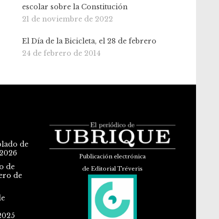
escolar sobre la Constitución
21 de noviembre de 2022
El Día de la Bicicleta, el 28 de febrero
24 de febrero de 2014
blado de
 2026
Publicación electrónica
o de
de Editorial Tréveris
ero de
de
2025