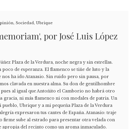
pinión
,
Sociedad
,
Ubrique
 memoriam', por José Luis López
úñez Plaza de la Verdura, noche negra y sin estrellas.
n poco de esperanza. El flamenco se tiñe de luto y la
e nos ha ido Atanasio. Sin ruido pero sin pausa, por
nemos clavada en nuestra alma. Su don de gentilhombre
 pues al igual que Antoñito el Camborio no habrá otro
s gracia, ni más flamenco ni con modales de patria. Un
mi pueblo, Ubrique y a mi pequeña Plaza de la Verdura
legría expresaron tus cantes de España. Atanasio: traje
so firme sube al estrado para presentar otra velada con
se apropia del recinto como un aroma inmaculado.