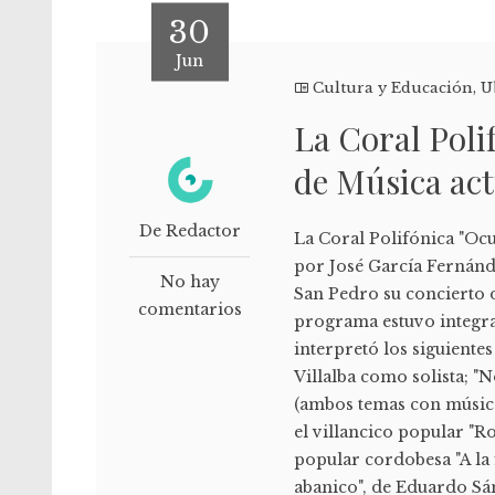
30
Jun
Cultura y Educación
,
U
La Coral Poli
de Música act
De Redactor
La Coral Polifónica "Ocu
por José García Fernánde
No hay
San Pedro su concierto d
comentarios
programa estuvo integra
interpretó los siguient
Villalba como solista; "
(ambos temas con música d
el villancico popular "R
popular cordobesa "A la 
abanico", de Eduardo Sán