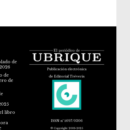
blado de
 2026
Publicación electrónica
o de
de Editorial Tréveris
ero de
de
2025
l libro
ISSN
nº 1697/0306
dora
e
© Copyright 2003-2025