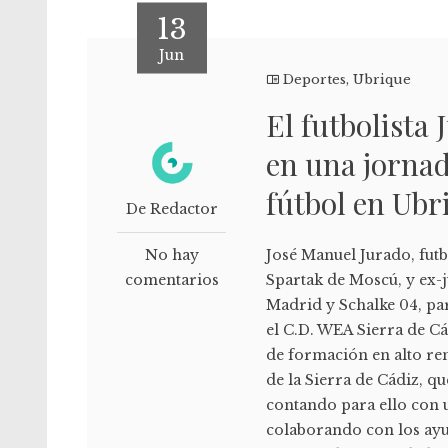
13
Jun
Deportes
,
Ubrique
El futbolista
en una jornad
fútbol en Ubr
De Redactor
No hay
José Manuel Jurado, futb
comentarios
Spartak de Moscú, y ex-j
Madrid y Schalke 04, part
el C.D. WEA Sierra de C
de formación en alto ren
de la Sierra de Cádiz, qu
contando para ello con u
colaborando con los ayun