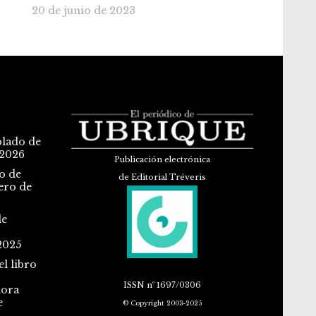
20 de junio de 2023
blado de
 2026
Publicación electrónica
o de
de Editorial Tréveris
ero de
de
2025
l libro
ISSN
nº 1697/0306
dora
e
© Copyright 2003-2025