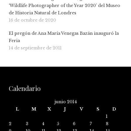
‘Wildlife Photographer of the Year 2020’ del Museo
de Historia Natural de Londres
16 de octubre de 2020
El pregón de Ana María Venegas Bazán inauguró la
Feria
14 de septiembre de 2011
Calendario
junio 2014
L
M
X
J
V
S
D
1
2
3
4
5
6
7
8
9
10
11
12
13
14
15