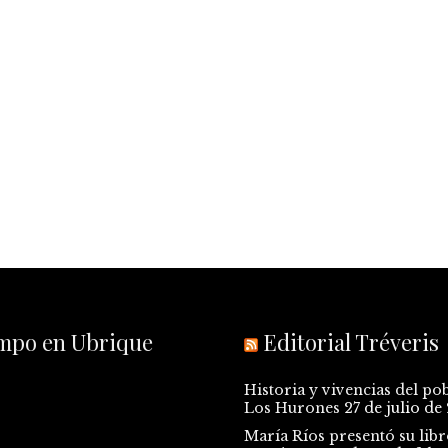
empo en Ubrique
Editorial Tréveris
Historia y vivencias del po
Los Hurones
27 de julio de
María Ríos presentó su libr