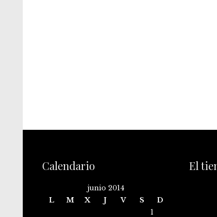
Calendario
El ti
junio 2014
L
M
X
J
V
S
D
1