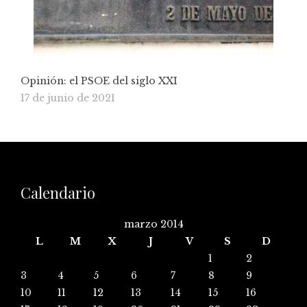
Opinión: el PSOE del siglo XXI
17 de junio de 2021
Calendario
marzo 2014
L
M
X
J
V
S
D
1
2
3
4
5
6
7
8
9
10
11
12
13
14
15
16