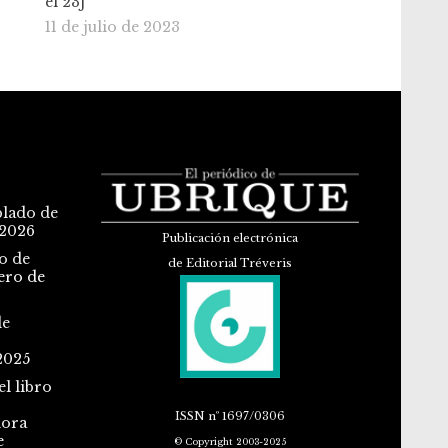
el 23J
11 de julio de 2023
blado de
 2026
Publicación electrónica
o de
de Editorial Tréveris
ero de
de
2025
l libro
ISSN
nº 1697/0306
dora
e
© Copyright 2003-2025