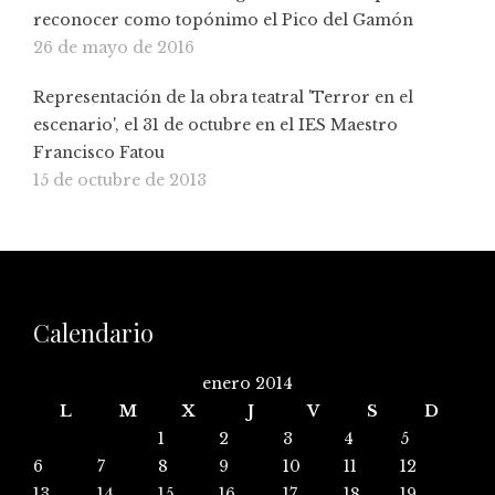
reconocer como topónimo el Pico del Gamón
26 de mayo de 2016
Representación de la obra teatral 'Terror en el
escenario', el 31 de octubre en el IES Maestro
Francisco Fatou
15 de octubre de 2013
Calendario
enero 2014
L
M
X
J
V
S
D
1
2
3
4
5
6
7
8
9
10
11
12
13
14
15
16
17
18
19