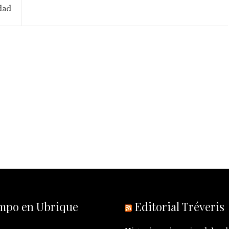
dad
empo en Ubrique
Editorial Tréveris