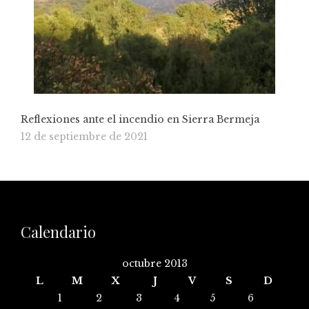
Reflexiones ante el incendio en Sierra Bermeja
12 de septiembre de 2021
Calendario
octubre 2013
L
M
X
J
V
S
D
1
2
3
4
5
6