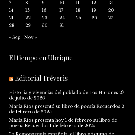
7
8
9
10
11
12
13
14
15
16
17
18
19
20
21
22
23
24
25
26
27
28
29
30
31
« Sep
Nov »
El tiempo en Ubrique
Editorial Tréveris
Historia y vivencias del poblado de Los Hurones
27
de julio de 2026
María Ríos presentó su libro de poesía Recuerdos
2
de febrero de 2025
María Ríos presenta hoy 1 de febrero su libro de
poesía Recuerdos
1 de febrero de 2025
La Remonarquía española, el libro póstumo de