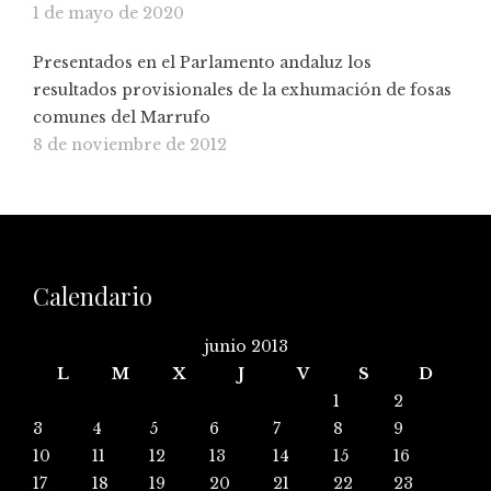
1 de mayo de 2020
Presentados en el Parlamento andaluz los
resultados provisionales de la exhumación de fosas
comunes del Marrufo
8 de noviembre de 2012
Calendario
junio 2013
L
M
X
J
V
S
D
1
2
3
4
5
6
7
8
9
10
11
12
13
14
15
16
17
18
19
20
21
22
23