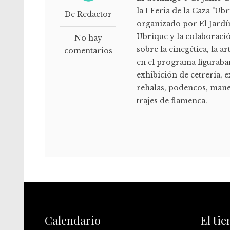
la I Feria de la Caza "Ub
De Redactor
organizado por El Jardín
Ubrique y la colaboració
No hay
sobre la cinegética, la a
comentarios
en el programa figuraban
exhibición de cetrería, 
rehalas, podencos, manet
trajes de flamenca.
Calendario
El ti