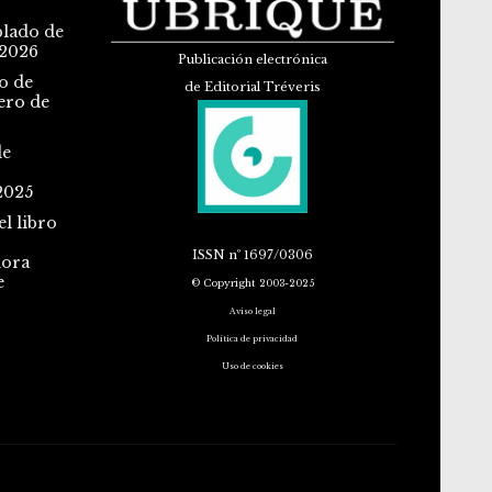
blado de
 2026
Publicación electrónica
o de
de Editorial Tréveris
ero de
de
2025
l libro
ISSN
nº 1697/0306
dora
e
© Copyright 2003-2025
Aviso legal
Política de privacidad
Uso de cookies