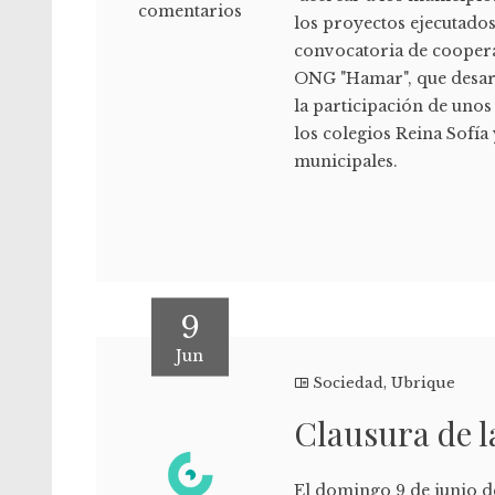
comentarios
los proyectos ejecutado
convocatoria de cooperac
ONG "Hamar", que desarr
la participación de uno
los colegios Reina Sofía
municipales.
9
Jun
Sociedad
,
Ubrique
Clausura de la
El domingo 9 de junio d