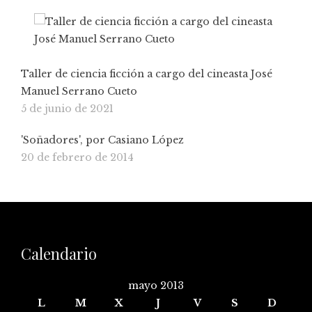
Taller de ciencia ficción a cargo del cineasta José
Manuel Serrano Cueto
5 de junio de 2021
'Soñadores', por Casiano López
20 de febrero de 2014
Calendario
mayo 2013
L
M
X
J
V
S
D