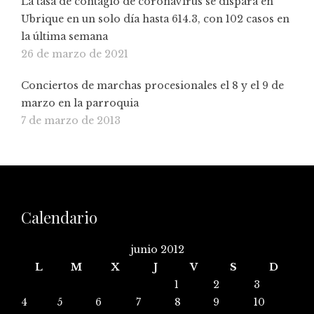
La tasa de contagio de coronavirus se dispara en
Ubrique en un solo día hasta 614.3, con 102 casos en
la última semana
26 de marzo de 2021
Conciertos de marchas procesionales el 8 y el 9 de
marzo en la parroquia
7 de marzo de 2013
Calendario
junio 2012
L
M
X
J
V
S
D
1
2
3
4
5
6
7
8
9
10