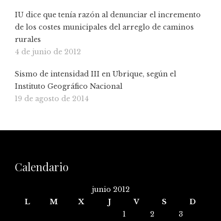
IU dice que tenía razón al denunciar el incremento
de los costes municipales del arreglo de caminos
rurales
4 de junio de 2012
Sismo de intensidad III en Ubrique, según el
Instituto Geográfico Nacional
19 de agosto de 2014
Calendario
junio 2012
L
M
X
J
V
S
D
1
2
3