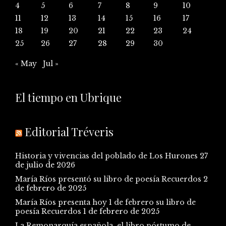
4
5
6
7
8
9
10
11
12
13
14
15
16
17
18
19
20
21
22
23
24
25
26
27
28
29
30
« May
Jul »
El tiempo en Ubrique
Editorial Tréveris
Historia y vivencias del poblado de Los Hurones
27
de julio de 2026
María Ríos presentó su libro de poesía Recuerdos
2
de febrero de 2025
María Ríos presenta hoy 1 de febrero su libro de
poesía Recuerdos
1 de febrero de 2025
La Remonarquía española, el libro póstumo de