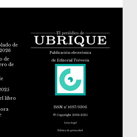
blado de
 2026
Publicación electrónica
o de
de Editorial Tréveris
ero de
de
2025
l libro
ISSN
nº 1697/0306
dora
e
© Copyright 2003-2025
Aviso legal
Política de privacidad