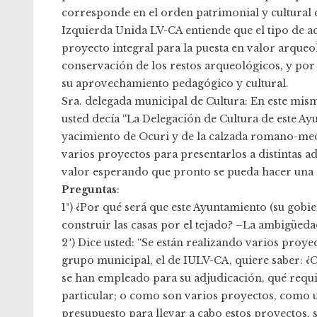
corresponde en el orden patrimonial y cultural
Izquierda Unida LV-CA entiende que el tipo de a
proyecto integral para la puesta en valor arqueol
conservación de los restos arqueológicos, y por 
su aprovechamiento pedagógico y cultural.
Sra. delegada municipal de Cultura: En este mism
usted decía “La Delegación de Cultura de este Ay
yacimiento de Ocuri y de la calzada romano-medi
varios proyectos para presentarlos a distintas 
valor esperando que pronto se pueda hacer una r
Preguntas
:
1ª) ¿Por qué será que este Ayuntamiento (su gobi
construir las casas por el tejado? –La ambigüeda
2ª) Dice usted: “Se están realizando varios proye
grupo municipal, el de IULV-CA, quiere saber: ¿
se han empleado para su adjudicación, qué requi
particular; o como son varios proyectos, como u
presupuesto para llevar a cabo estos proyectos,