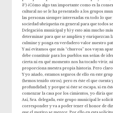
3ª) ¿Cómo algo tan importante como es la conse
cultural no se le ha presentado a los grupos muni
las personas siempre interesadas en todo lo que a
sociedad ubriqueña en general para que todos se
Delegación municipal y b) y esto aún mucho más 
determinar para que se amplíen y enriquezcan l
culmine y ponga en verdadero valor nuestro pa
Y así evitamos que más “churros” nos vayan apar
debe constituir para los pueblos sus señas de id
cierta ni en qué momento nos ha tocado vivir, ni
proporciona nuestra propia historia. Pero claro
Y yo añado, estamos seguros de ello en este gr
(hemos tenido otros), pero es éste el que cuenta
profundidad; y porque si éste se escapa, si en é
comenzar la casa por los cimientos, yo diría qu
Así, Sra. delegada, este grupo municipal le solic
corresponder y va a poder tener el honor de diri
que el motivo se merece. Por ello en esta solicit