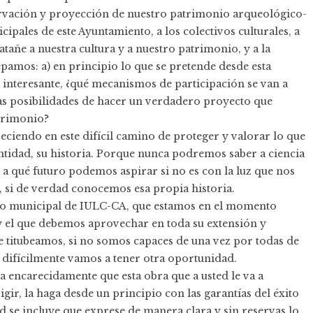
rvación y proyección de nuestro patrimonio arqueológico-
cipales de este Ayuntamiento, a los colectivos culturales, a
tañe a nuestra cultura y a nuestro patrimonio, y a la
pamos: a) en principio lo que se pretende desde esta
interesante, ¿qué mecanismos de participación se van a
as posibilidades de hacer un verdadero proyecto que
trimonio?
eciendo en este difícil camino de proteger y valorar lo que
entidad, su historia. Porque nunca podremos saber a ciencia
 a qué futuro podemos aspirar si no es con la luz que nos
, si de verdad conocemos esa propia historia.
upo municipal de IULC-CA, que estamos en el momento
 y el que debemos aprovechar en toda su extensión y
ste titubeamos, si no somos capaces de una vez por todas de
e difícilmente vamos a tener otra oportunidad.
ita encarecidamente que esta obra que a usted le va a
gir, la haga desde un principio con las garantías del éxito
ud se incluye que exprese de manera clara y sin reservas lo