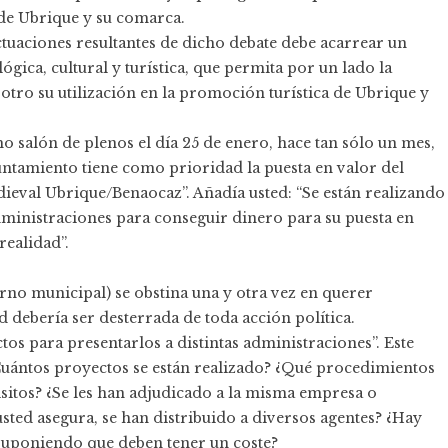
 de Ubrique y su comarca.
ctuaciones resultantes de dicho debate debe acarrear un
ógica, cultural y turística, que permita por un lado la
otro su utilización en la promoción turística de Ubrique y
o salón de plenos el día 25 de enero, hace tan sólo un mes,
untamiento tiene como prioridad la puesta en valor del
eval Ubrique/Benaocaz”. Añadía usted: “Se están realizando
administraciones para conseguir dinero para su puesta en
ealidad”.
erno municipal) se obstina una y otra vez en querer
d debería ser desterrada de toda acción política.
ctos para presentarlos a distintas administraciones”. Este
Cuántos proyectos se están realizado? ¿Qué procedimientos
sitos? ¿Se les han adjudicado a la misma empresa o
sted asegura, se han distribuido a diversos agentes? ¿Hay
 suponiendo que deben tener un coste?