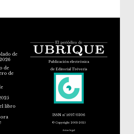
blado de
 2026
Publicación electrónica
o de
de Editorial Tréveris
ero de
de
2025
l libro
ISSN
nº 1697/0306
dora
e
© Copyright 2003-2025
Aviso legal