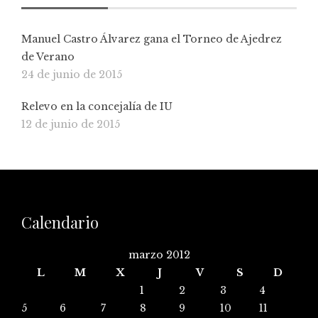
Manuel Castro Álvarez gana el Torneo de Ajedrez
de Verano
24 de junio de 2015
Relevo en la concejalía de IU
12 de junio de 2015
Calendario
marzo 2012
L
M
X
J
V
S
D
1
2
3
4
5
6
7
8
9
10
11