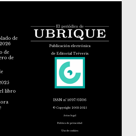
blado de
 2026
Publicación electrónica
o de
de Editorial Tréveris
ero de
de
2025
l libro
ISSN
nº 1697/0306
dora
e
© Copyright 2003-2025
Aviso legal
Política de privacidad
Uso de cookies