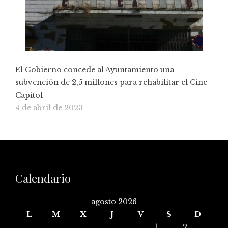
El Gobierno concede al Ayuntamiento una
subvención de 2,5 millones para rehabilitar el Cine
Capitol
4 de abril de 2023
Calendario
agosto 2026
L
M
X
J
V
S
D
1
2