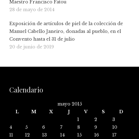
Maestro Francisco Fatou
28 de mayo de 2014
Exposición de artículos de piel de la colección de
Manuel Cabello Janeiro, donadas al pueblo, en el
Convento hasta el 31 de julio
20 de junio de 2019
Calendario
mayo 2015
L
M
X
J
V
S
D
1
2
3
4
5
6
7
8
9
10
11
12
13
14
15
16
17