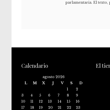
parlamentaria. El texto, p
Calendario
El ti
agosto 2026
L
M
X
J
V
S
D
1
2
3
4
5
6
7
8
9
10
11
12
13
14
15
16
17
18
19
20
21
22
23