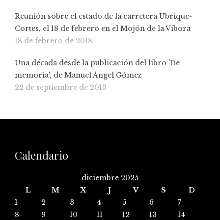
Reunión sobre el estado de la carretera Ubrique-
Cortes, el 18 de febrero en el Mojón de la Víbora
18 de febrero de 2018
Una década desde la publicación del libro 'De
memoria', de Manuel Ángel Gómez
22 de septiembre de 2013
Calendario
diciembre 2025
L
M
X
J
V
S
D
1
2
3
4
5
6
7
8
9
10
11
12
13
14