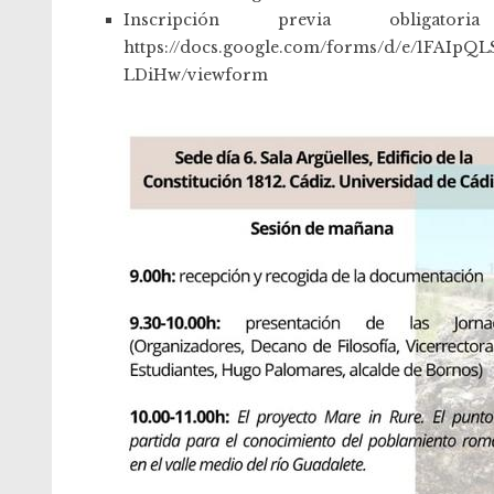
Inscripción previa obligat
https://docs.google.com/forms/d/e/1FAIp
LDiHw/viewform