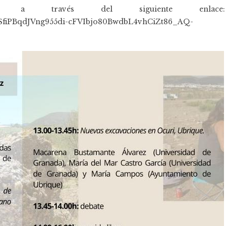
oria a través del siguiente enlace:
QLSfiPBqdJVng955di-cFVIbjo80BwdbL4vhCiZt86_AQ-