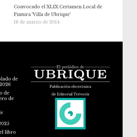
Convocado el XLIX Certamen Local de
Pintura 'Villa de Ubrique'
18 de marzo de 2014
blado de
 2026
Publicación electrónica
o de
de Editorial Tréveris
ero de
de
2025
l libro