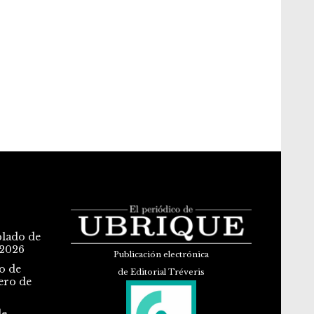
blado de
 2026
Publicación electrónica
o de
de Editorial Tréveris
ero de