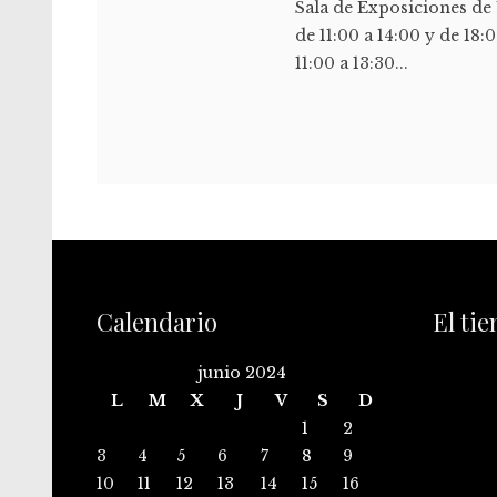
Sala de Exposiciones de 
de 11:00 a 14:00 y de 18:
11:00 a 13:30...
Calendario
El ti
junio 2024
L
M
X
J
V
S
D
1
2
3
4
5
6
7
8
9
10
11
12
13
14
15
16