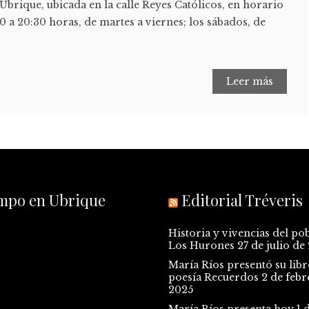
Ubrique, ubicada en la calle Reyes Católicos, en horario
00 a 20:30 horas, de martes a viernes; los sábados, de
Leer más
empo en Ubrique
Editorial Tréveris
Historia y vivencias del po
Los Hurones
27 de julio de
María Ríos presentó su libr
poesía Recuerdos
2 de febr
2025