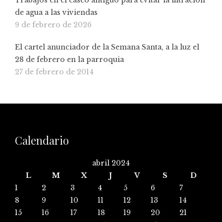
Trabajos en el casco antiguo para evitar la filtración
de agua a las viviendas
9 de febrero de 2026
El cartel anunciador de la Semana Santa, a la luz el
28 de febrero en la parroquia
27 de febrero de 2014
Calendario
abril 2024
L
M
X
J
V
S
D
1
2
3
4
5
6
7
8
9
10
11
12
13
14
15
16
17
18
19
20
21