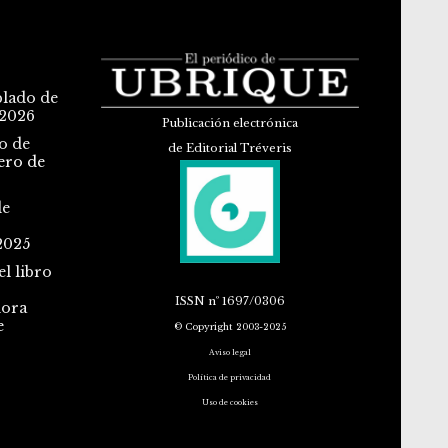
blado de
 2026
Publicación electrónica
o de
de Editorial Tréveris
ero de
de
2025
l libro
ISSN
nº 1697/0306
dora
e
© Copyright 2003-2025
Aviso legal
Política de privacidad
Uso de cookies