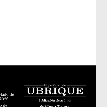
blado de
 2026
Publicación electrónica
o de
de Editorial Tréveris