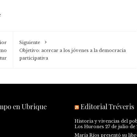
e
ior
Siguiente
smo
Objetivo: acercar a los jóvenes a la democracia
tur
participativa
empo en Ubrique
Editorial Tréveris
Historia y vivencias del po
Los Hurones
27 de julio de
María Ríos presentó su libr