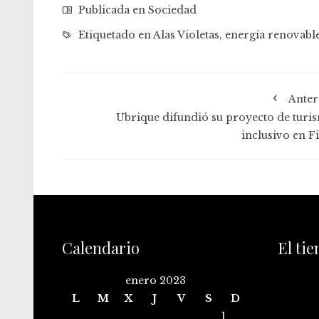
Publicada en
Sociedad
Etiquetado en
Alas Violetas
,
energía renovabl
Anter
Ubrique difundió su proyecto de turi
inclusivo en Fi
Calendario
El ti
enero 2023
L
M
X
J
V
S
D
1