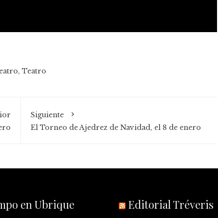
Teatro
,
Teatro
ior
Siguiente
ero
El Torneo de Ajedrez de Navidad, el 8 de enero
empo en Ubrique
Editorial Tréveris