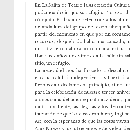
En La Salita de Teatro la Asociación Cultural
podemos decir que su refugio. Por eso, d
cómputo. Podríamos referirnos a los último
de andadura del grupo de teatro ubriqueñ
partir del momento en que por fin contamo
recursos, después de habernos cansado, 
iniciativa en colaboración con una instituc
Hace tres años nos vimos en la calle sin 
sitio, un refugio.
La necesidad nos ha forzado a descubrir,
eficacia, calidad, independencia y libertad, 
Pero como decíamos al principio, si no fue
para la celebración de nuestro tercer anive
a imbuirnos del buen espíritu navideño, qu
quita lo valiente, las alegrías y los descon
intención de que las cosas cambien y lógica
Así, con la esperanza de que las cosas vay
Año Nuevo y os ofrecemos este vídeo de