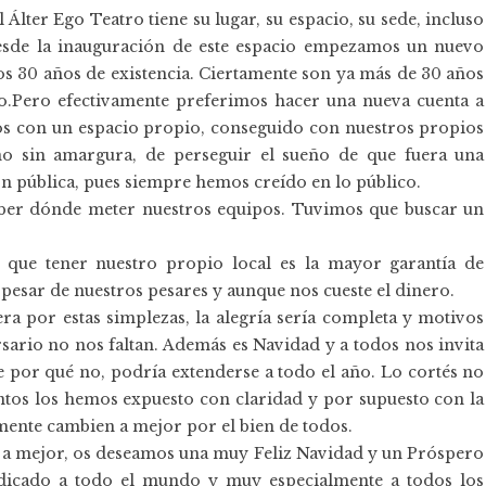
 Álter Ego Teatro tiene su lugar, su espacio, su sede, incluso
esde la inauguración de este espacio empezamos un nuevo
s 30 años de existencia. Ciertamente son ya más de 30 años
o.Pero efectivamente preferimos hacer una nueva cuenta a
s con un espacio propio, conseguido con nuestros propios
no sin amargura, de perseguir el sueño de que fuera una
ión pública, pues siempre hemos creído en lo público.
saber dónde meter nuestros equipos. Tuvimos que buscar un
 que tener nuestro propio local es la mayor garantía de
a pesar de nuestros pesares y aunque nos cueste el dinero.
ra por estas simplezas, la alegría sería completa y motivos
rsario no nos faltan. Además es Navidad y a todos nos invita
e por qué no, podría extenderse a todo el año. Lo cortés no
tentos los hemos expuesto con claridad y por supuesto con la
mente cambien a mejor por el bien de todos.
an a mejor, os deseamos una muy Feliz Navidad y un Próspero
dicado a todo el mundo y muy especialmente a todos los