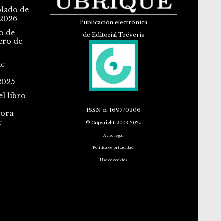
blado de
 2026
Publicación electrónica
o de
de Editorial Tréveris
ero de
de
2025
l libro
ISSN
nº 1697/0306
dora
e
© Copyright 2003-2025
Aviso legal
Política de privacidad
Uso de cookies