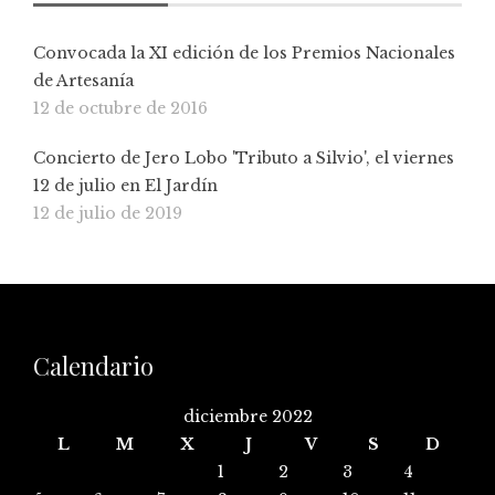
Convocada la XI edición de los Premios Nacionales
de Artesanía
12 de octubre de 2016
Concierto de Jero Lobo 'Tributo a Silvio', el viernes
12 de julio en El Jardín
12 de julio de 2019
Calendario
diciembre 2022
L
M
X
J
V
S
D
1
2
3
4