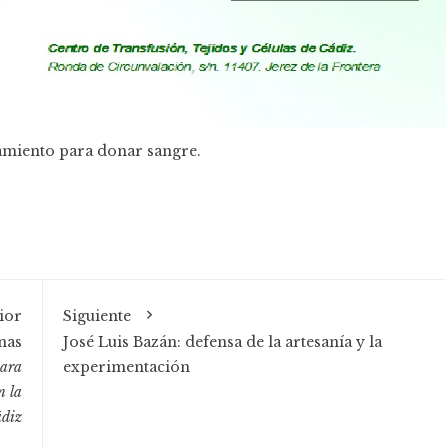
mamiento para donar sangre.
ior
Siguiente
nas
José Luis Bazán: defensa de la artesanía y la
para
experimentación
n la
ádiz