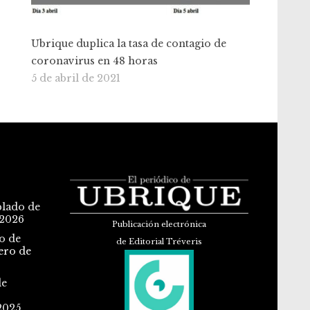
Ubrique duplica la tasa de contagio de
coronavirus en 48 horas
5 de abril de 2021
blado de
 2026
Publicación electrónica
o de
de Editorial Tréveris
ero de
de
2025