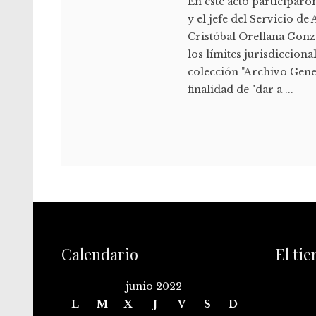
En este acto participar
y el jefe del Servicio d
Cristóbal Orellana Gonzá
los límites jurisdicciona
colección "Archivo Gene
finalidad de "dar a ...
Calendario
El ti
junio 2022
L
M
X
J
V
S
D