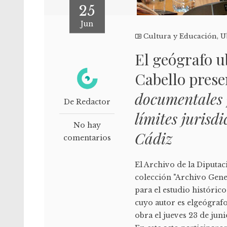
25
Jun
Cultura y Educación
,
U
El geógrafo u
Cabello prese
documentales p
De Redactor
límites jurisd
No hay
Cádiz
comentarios
El Archivo de la Diputac
colección "Archivo Gener
para el estudio histórico
cuyo autor es elgeógraf
obra el jueves 23 de jun