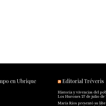
empo en Ubrique
Editorial Tréveris
Historia y vivencias del po
Los Hurones
27 de julio de
María Ríos presentó su libr