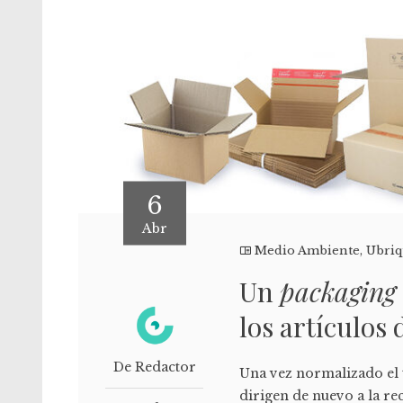
6
Abr
Medio Ambiente
,
Ubri
Un
packaging
los artículos 
De Redactor
Una vez normalizado el 
dirigen de nuevo a la re