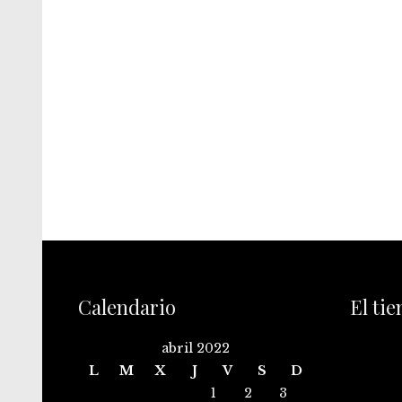
Calendario
El ti
abril 2022
L
M
X
J
V
S
D
1
2
3