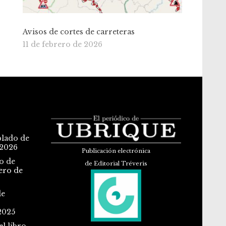
Avisos de cortes de carreteras
11 de febrero de 2026
blado de
 2026
Publicación electrónica
o de
de Editorial Tréveris
ero de
de
2025
l libro