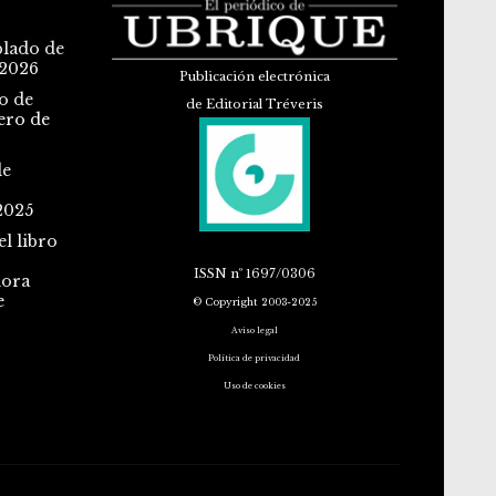
blado de
 2026
Publicación electrónica
o de
de Editorial Tréveris
ero de
de
2025
l libro
ISSN
nº 1697/0306
dora
e
© Copyright 2003-2025
Aviso legal
Política de privacidad
Uso de cookies