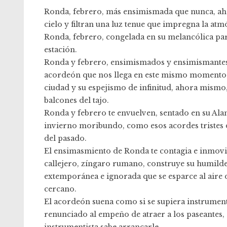
Ronda, febrero, más ensimismada que nunca, aho
cielo y filtran una luz tenue que impregna la atmó
Ronda, febrero, congelada en su melancólica pará
estación.
Ronda y febrero, ensimismados y ensimismantes,
acordeón que nos llega en este mismo momento d
ciudad y su espejismo de infinitud, ahora mismo,
balcones del tajo.
Ronda y febrero te envuelven, sentado en su Alam
invierno moribundo, como esos acordes tristes 
del pasado.
El ensimasmiento de Ronda te contagia e inmovil
callejero, zíngaro rumano, construye su humilde
extemporánea e ignorada que se esparce al aire d
cercano.
El acordeón suena como si se supiera instrument
renunciado al empeño de atraer a los paseantes, 
instrumentista sabe arrancarle.