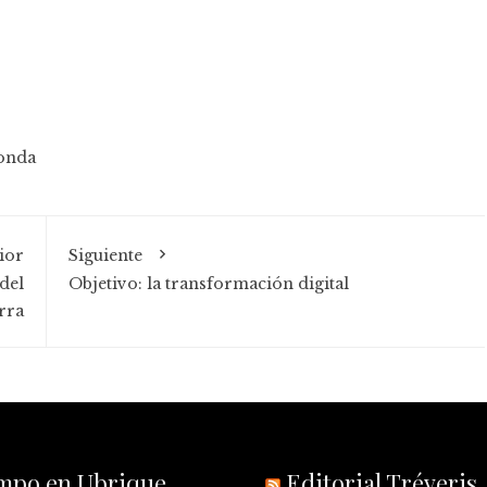
onda
ior
Siguiente
del
Objetivo: la transformación digital
rra
empo en Ubrique
Editorial Tréveris