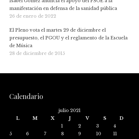
Isabel Gómez anuncia el apoyo del PSOE a la
manifestación en defensa de la sanidad pública
26 de enero de 2022
El Pleno vota el martes 29 de diciembre el
presupuesto, el PGOU y el reglamento de la Escuela
de Música
28 de diciembre de 2015
Calendario
julio 2021
L
M
X
J
V
S
D
1
2
3
4
5
6
7
8
9
10
11