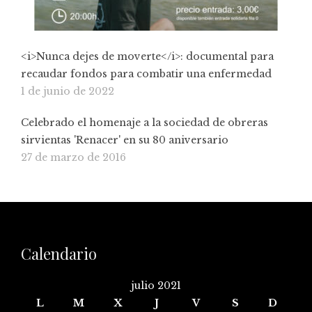
<i>Nunca dejes de moverte</i>: documental para
recaudar fondos para combatir una enfermedad
1 de junio de 2022
Celebrado el homenaje a la sociedad de obreras
sirvientas 'Renacer' en su 80 aniversario
27 de marzo de 2016
Calendario
julio 2021
L
M
X
J
V
S
D