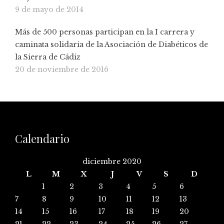
9 de mayo de 2014
Más de 500 personas participan en la I carrera y
caminata solidaria de la Asociación de Diabéticos de
la Sierra de Cádiz
20 de noviembre de 2016
Calendario
diciembre 2020
L
M
X
J
V
S
D
1
2
3
4
5
6
7
8
9
10
11
12
13
14
15
16
17
18
19
20
21
22
23
24
25
26
27