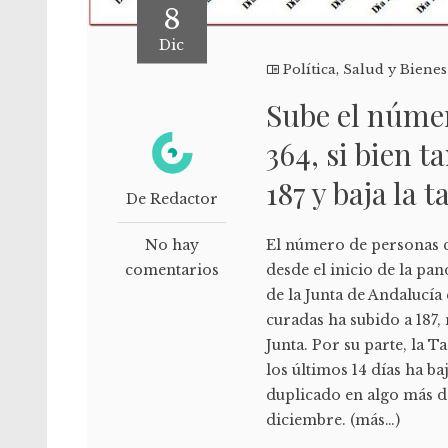
8
Dic
Política
,
Salud y Bienes
Sube el númer
364, si bien 
187 y baja la 
De Redactor
No hay
El número de personas c
comentarios
desde el inicio de la pa
de la Junta de Andalucí
curadas ha subido a 187,
Junta. Por su parte, la 
los últimos 14 días ha b
duplicado en algo más de
diciembre. (más…)