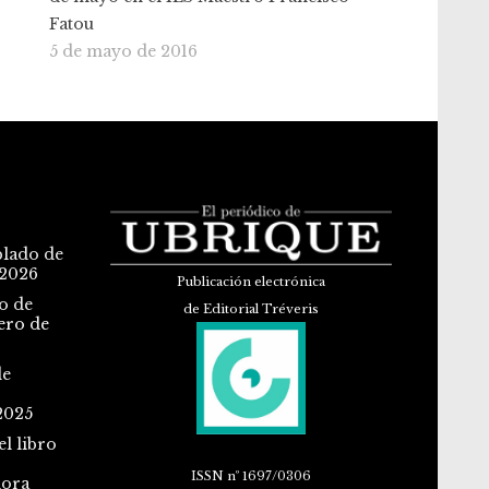
Fatou
5 de mayo de 2016
blado de
 2026
Publicación electrónica
o de
de Editorial Tréveris
ero de
de
2025
l libro
ISSN
nº 1697/0306
dora