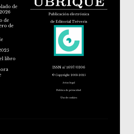
blado de
 2026
Publicación electrónica
o de
de Editorial Tréveris
ero de
de
2025
l libro
ISSN
nº 1697/0306
dora
e
© Copyright 2003-2025
Aviso legal
Política de privacidad
Uso de cookies