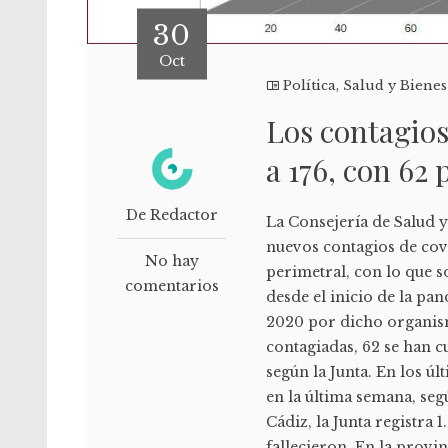
30
Oct
Política
,
Salud y Bienes
Los contagios
a 176, con 62
De Redactor
La Consejería de Salud y
nuevos contagios de covi
No hay
perimetral, con lo que s
comentarios
desde el inicio de la pa
2020 por dicho organismo
contagiadas, 62 se han c
según la Junta. En los úl
en la última semana, segú
Cádiz, la Junta registra 
fallecieron. En la provi