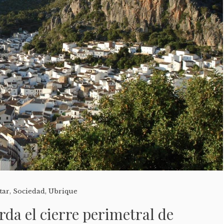
tar
,
Sociedad
,
Ubrique
rda el cierre perimetral de