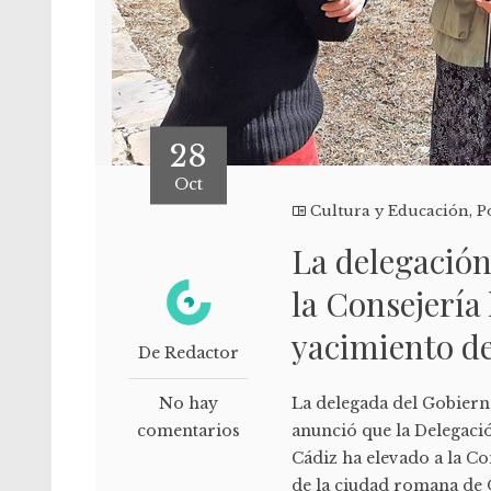
28
Oct
Cultura y Educación
,
P
La delegación
la Consejería 
yacimiento de
De Redactor
No hay
La delegada del Gobierno
comentarios
anunció que la Delegaci
Cádiz ha elevado a la Co
de la ciudad romana de O