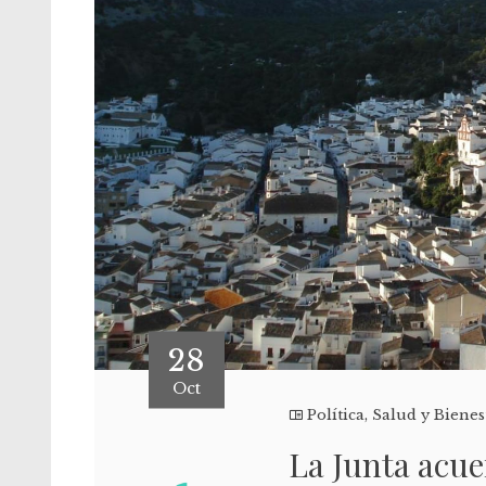
28
Oct
Política
,
Salud y Bienes
La Junta acue