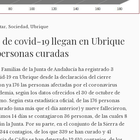
tar
,
Sociedad
,
Ubrique
 de covid-19 llegan en Ubrique
 personas curadas
 Familias de la Junta de Andalucía ha registrado 3
d-19 en Ubrique desde la declaración del cierre
on ya 176 las personas afectadas por el coronavirus
ndemia, según los datos ofrecidos el 30 de octubre de
. Según esta estadística oficial, de las 176 personas
urado (una más que el día anterior) y nueve fallecieron,
timos 14 días se contagiaron 36 personas, de las cuales 8
n la Junta. Por su parte, en el conjunto de la Sierra de
1.344 contagios, de los que 339 se han curado y 41
ncia de Cádiz se han detectado 12.610 contagios, de los