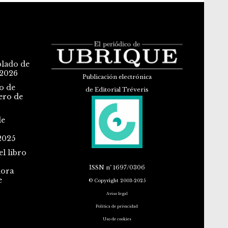
blado de
 2026
Publicación electrónica
o de
de Editorial Tréveris
ero de
de
2025
l libro
ISSN
nº 1697/0306
dora
e
© Copyright 2003-2025
Aviso legal
Política de privacidad
Uso de cookies