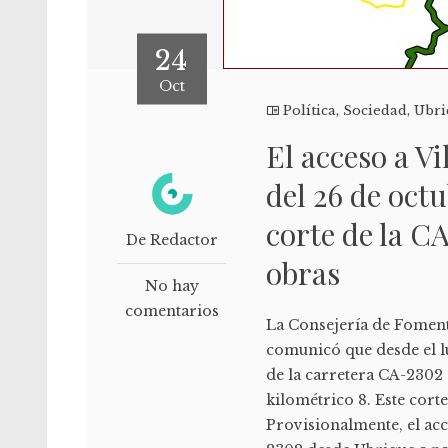
24
Oct
Política
,
Sociedad
,
Ubri
El acceso a V
del 26 de oct
corte de la C
De Redactor
obras
No hay
comentarios
La Consejería de Foment
comunicó que desde el lun
de la carretera CA-2302
kilométrico 8. Este corte
Provisionalmente, el acc