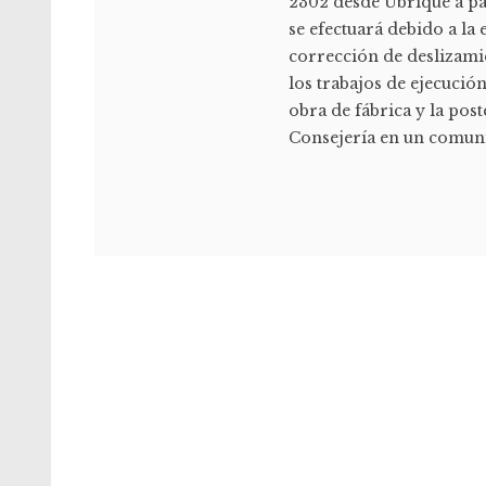
2302 desde Ubrique a par
se efectuará debido a la
corrección de deslizamie
los trabajos de ejecución
obra de fábrica y la pos
Consejería en un comuni