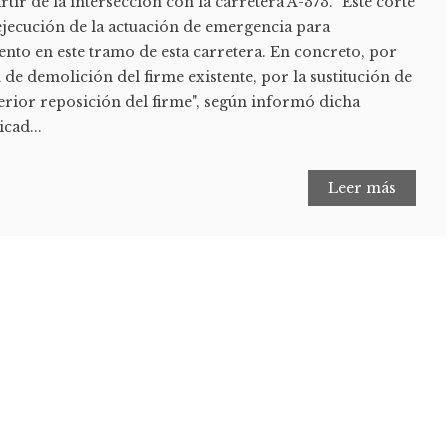
tir de la intersección con la carretera A-373. "Este corte
 ejecución de la actuación de emergencia para
nto en este tramo de esta carretera. En concreto, por
 de demolición del firme existente, por la sustitución de
terior reposición del firme", según informó dicha
cad...
Leer más