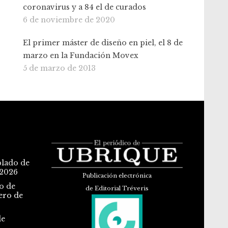
coronavirus y a 84 el de curados
6 de noviembre de 2020
El primer máster de diseño en piel, el 8 de
marzo en la Fundación Movex
5 de marzo de 2013
blado de
 2026
Publicación electrónica
o de
de Editorial Tréveris
ero de
de